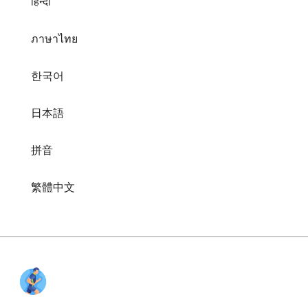
हिन्दी
ภาษาไทย
한국어
日本語
拼音
繁體中文