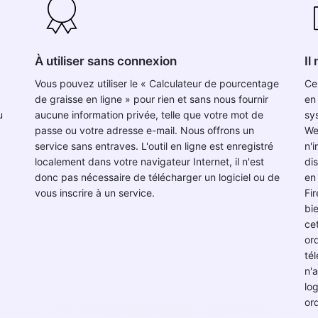
À utiliser sans connexion
Il
Vous pouvez utiliser le « Calculateur de pourcentage
Ce
de graisse en ligne » pour rien et sans nous fournir
en
u
aucune information privée, telle que votre mot de
sys
passe ou votre adresse e-mail. Nous offrons un
We
service sans entraves. L'outil en ligne est enregistré
n'
localement dans votre navigateur Internet, il n'est
di
donc pas nécessaire de télécharger un logiciel ou de
en
vous inscrire à un service.
Fi
bi
cet
or
té
n'
lo
ord