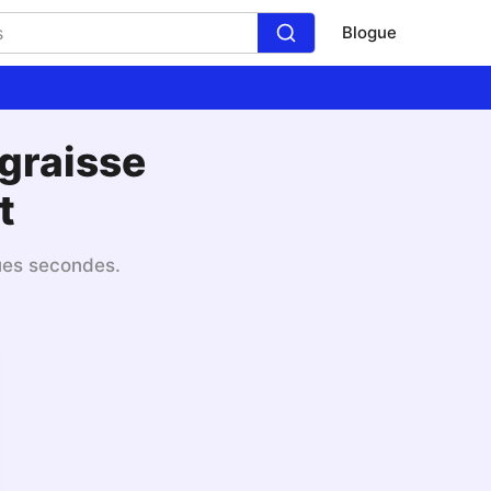
Blogue
graisse
t
ues secondes.