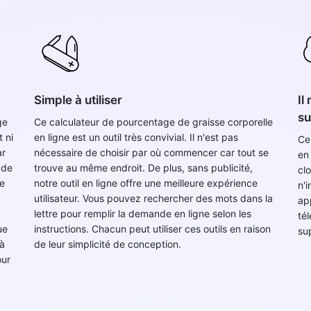
Simple à utiliser
Il
su
ge
Ce calculateur de pourcentage de graisse corporelle
 ni
en ligne est un outil très convivial. Il n'est pas
Ce
ar
nécessaire de choisir par où commencer car tout se
en
 de
trouve au même endroit. De plus, sans publicité,
cl
de
notre outil en ligne offre une meilleure expérience
n'i
utilisateur. Vous pouvez rechercher des mots dans la
app
lettre pour remplir la demande en ligne selon les
té
ue
instructions. Chacun peut utiliser ces outils en raison
su
 à
de leur simplicité de conception.
our