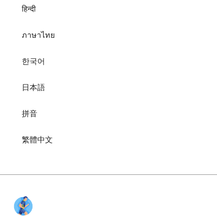
हिन्दी
ภาษาไทย
한국어
日本語
拼音
繁體中文