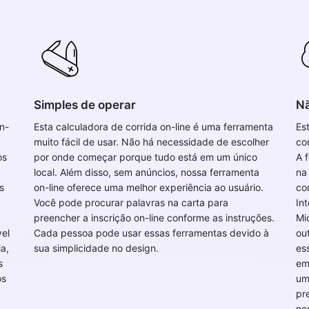
Simples de operar
Nã
n-
Esta calculadora de corrida on-line é uma ferramenta
Es
muito fácil de usar. Não há necessidade de escolher
co
os
por onde começar porque tudo está em um único
A 
local. Além disso, sem anúncios, nossa ferramenta
na
s
on-line oferece uma melhor experiência ao usuário.
co
Você pode procurar palavras na carta para
In
preencher a inscrição on-line conforme as instruções.
Mi
vel
Cada pessoa pode usar essas ferramentas devido à
ou
ia,
sua simplicidade no design.
es
s
em
os
um
pr
ne