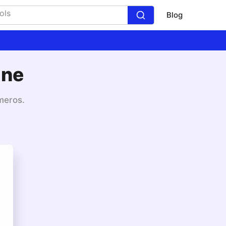
Blog
ine
meros.