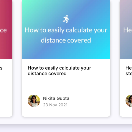
ts
How to easily calculate your
He
distance covered
st
Nikita Gupta
23 Nov 2021