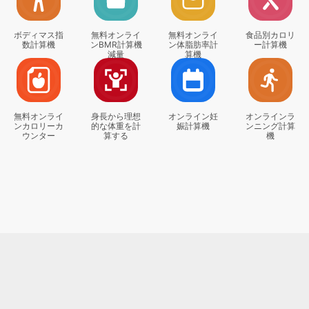
ボディマス指
無料オンライ
無料オンライ
食品別カロリ
数計算機
ンBMR計算機
ン体脂肪率計
ー計算機
減量
算機
無料オンライ
身長から理想
オンライン妊
オンラインラ
ンカロリーカ
的な体重を計
娠計算機
ンニング計算
ウンター
算する
機