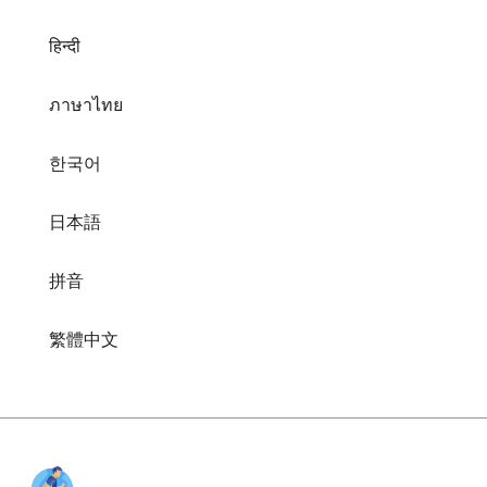
हिन्दी
ภาษาไทย
한국어
日本語
拼音
繁體中文