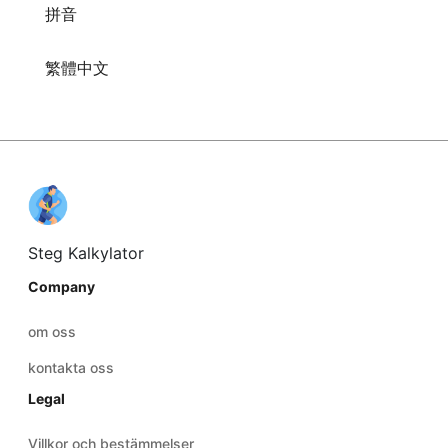
拼音
繁體中文
Steg Kalkylator
Company
om oss
kontakta oss
Legal
Villkor och bestämmelser