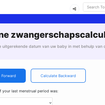
ine zwangerschapscalcul
e uitgerekende datum van uw baby in met behulp van d
e Forward
Calculate Backward
of your last menstrual period was: