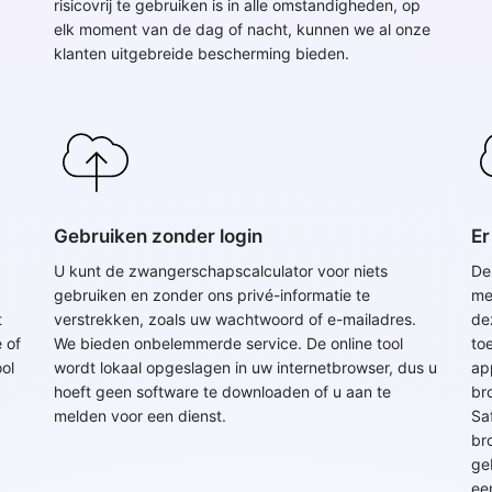
risicovrij te gebruiken is in alle omstandigheden, op
elk moment van de dag of nacht, kunnen we al onze
klanten uitgebreide bescherming bieden.
Gebruiken zonder login
Er
U kunt de zwangerschapscalculator voor niets
De
gebruiken en zonder ons privé-informatie te
me
t
verstrekken, zoals uw wachtwoord of e-mailadres.
de
 of
We bieden onbelemmerde service. De online tool
to
ol
wordt lokaal opgeslagen in uw internetbrowser, dus u
ap
hoeft geen software te downloaden of u aan te
br
melden voor een dienst.
Sa
br
ge
ee