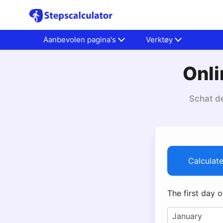
Aanbevolen pagina's
Verktøy
Onl
Schat d
Calculat
The first day 