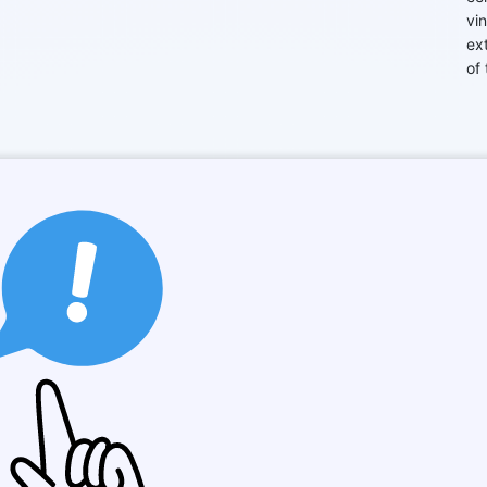
vi
ex
of
Copy Link